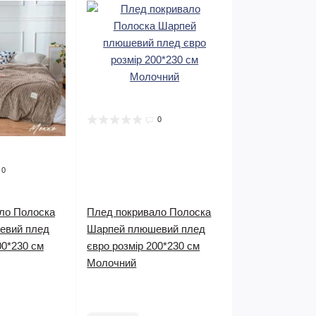
0
0
ло Полоска
Плед покривало Полоска
евий плед
Шарпей плюшевий плед
00*230 см
євро розмір 200*230 см
Молочний