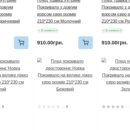
 Хутряне
Плед Травка Хутряне
Плед Травка 
довгим
Покривало з довгим
Покривало з 
розмір
ворсом євро розмір
ворсом євро р
оричневий
210*230 см Молочний
210*230 см Р
В наявності
В наявності
910.00грн.
910.00грн.
0
0