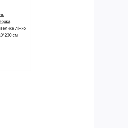
ло
Норка
велике ліжко
10*230 см