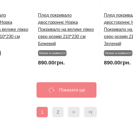
ало
Плед покривало
Плед покрива
 Норка
двостороннє Норка
двостороннє 
 велике ліжко
Покривало на велике ліжко
Покривало на 
210*230 см
євро розмір 210*230 см
євро розмір 2
Бежевий
Зелений
Немає в наявності
Немає в наявності
890.00грн.
890.00грн.
Показати ще
1
2
>
>|