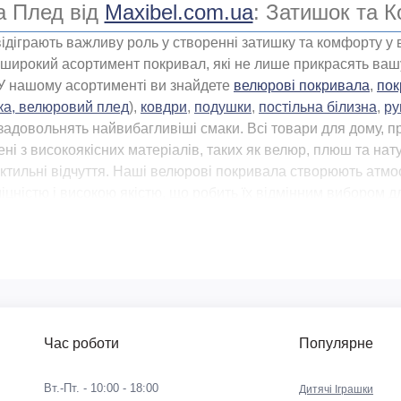
та
Плед від
Maxibel.com.ua
: Затишок та 
відіграють важливу роль у створенні затишку та комфорту у
широкий асортимент покривал, які не лише прикрасять вашу
У нашому асортименті ви знайдете
велюрові покривала
,
пок
ка, велюровий плед
),
ковдри
,
подушки
,
постільна білизна
,
ру
 задовольнять найвибагливіші смаки. Всі товари для дому, 
ені з високоякісних матеріалів, таких як велюр, плюш та на
тактильні відчуття. Наші велюрові покривала створюють атм
іцністю і високою якістю, що робить їх відмінним вибором дл
покривало
або плед
для своєї спальні, дотримуйтесь насамп
іалу, а головне – ступінь простоти обслуговування аксесу
егко прати практичне та функціональне покривало. Крім тог
не втратить форму. Елітні та дорогі варіанти покривав із м
 за загальним визнанням красиві, але вартість хімчистки н
Час роботи
Популярне
купити покривало, Україна та її мешканці віддають перева
Вт.-Пт. - 10:00 - 18:00
Дитячі Іграшки
ивало чи плед на ліжко, уважно перевірте його розміри. За