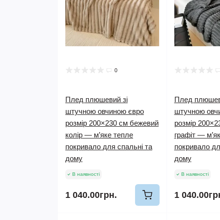
0
Плед плюшевий зі
Плед плюшев
штучною овчиною євро
штучною овч
розмір 200×230 см бежевий
розмір 200×2
колір — м’яке тепле
графіт — м’я
покривало для спальні та
покривало дл
дому
дому
В наявності
В наявності
1 040.00грн.
1 040.00гр