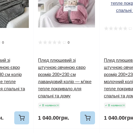
0
0
ий зі
Плед плюшевий зі
Плед плюшеви
иною євро
штучною овчиною євро
штучною овчи
30 см колір
розмір 200×230 см
розмір 200×23
ке тепле
лавандовий колір — м’яке
молочний колі
я спальні та
тепле покривало для
тепле покрив
спальні та дому
спальні та до
В наявності
В наявності
н.
1 040.00грн.
1 040.00грн