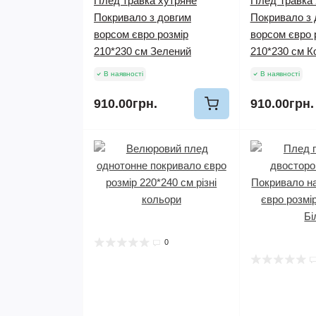
Плед травка хутряне
Плед Травка
Покривало з довгим
Покривало з 
ворсом євро розмір
ворсом євро 
210*230 см Зелений
210*230 см К
В наявності
В наявності
910.00грн.
910.00грн.
0