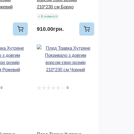
ежевий
210*230 см Бордо
В наявності
910.00грн.
0
0