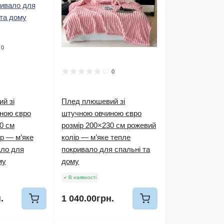
0
0
й зі
Плед плюшевий зі
ною євро
штучною овчиною євро
0 см
розмір 200×230 см рожевий
р — м’яке
колір — м’яке тепле
ало для
покривало для спальні та
му
дому
В наявності
.
1 040.00грн.