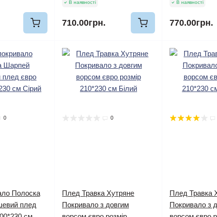
В наявності
В наявності
710.00грн.
770.00грн.
0
0
ало Полоска
Плед Травка Хутряне
Плед Травка 
евий плед
Покривало з довгим
Покривало з 
200*230 см
ворсом євро розмір
ворсом євро р