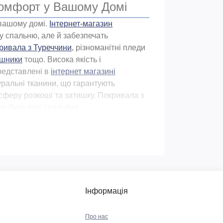
Комфорт у Вашому Домі
 вашому домі.
Інтернет-магазин
 спальню, але й забезпечать
ривала з Туреччини
, різноманітні пледи
шники
тощо. Висока якість і
представлені в
інтернет магазині
туральні тканини, що гарантують
осферу розкоші та затишку. Покривала з
я будь-якої спальфні.
еред практичних порад. Якість
ара мають стати основними передумовами
о, під впливом високої температури чи
атеріалів найвищої якості, прикрашені
апевно перевищить вартість аксесуара.
Інформація
гу практичним моделям.
Про нас
лежно від його ширини і довжини та