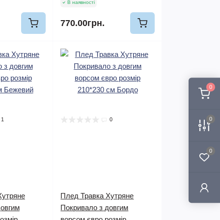
В наявності
770.00грн.
0
0
1
0
0
Хутряне
Плед Травка Хутряне
довгим
Покривало з довгим
озмір
ворсом євро розмір