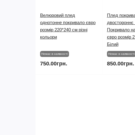
Велюровий плед
Плед покрив
однотонне покривало євро
двостороннє
розмір 220*240 см різні
Покривало на
кольори
євро розмір 
Білий
Немає в наявності
Немає в наявності
750.00грн.
850.00грн.