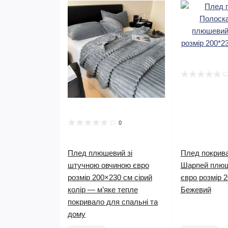
0
Плед плюшевий зі
Плед покрив
штучною овчиною євро
Шарпей плюш
розмір 200×230 см сірий
євро розмір 
колір — м’яке тепле
Бежевий
покривало для спальні та
дому