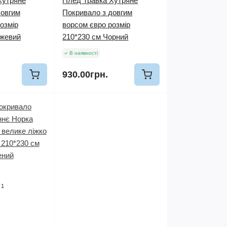
Хутряне
Плед Травка Хутряне
довгим
Покривало з довгим
озмір
ворсом євро розмір
ожевий
210*230 см Чорний
В наявності
930.00грн.
1