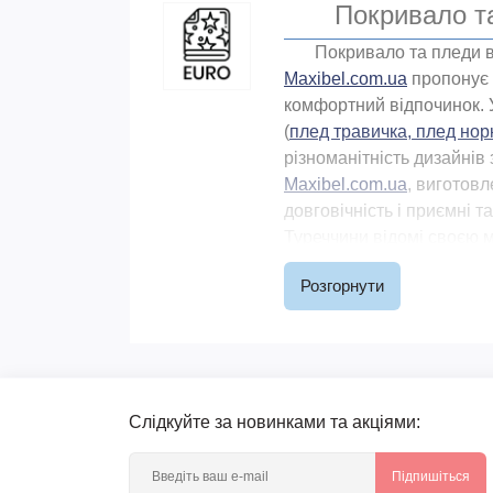
Покривало 
П
окривало та п
леди 
Maxibel.com.ua
пропонує 
комфортний відпочинок. 
(
плед травичка, плед нор
різноманітність дизайнів
Maxibel
.
com
.
ua
, виготовл
довговічність і приємні 
Туреччини відомі своєю м
Розгорнути
Вибираючи ідеальне 
виготовлення, тип матер
для покупки. Ви можете л
швидкого обертання воно 
блискітками та вишивкою,
Слідкуйте за новинками та акціями:
Тому, ухваливши рішення 
Підпишіться
Перш ніж купити покр