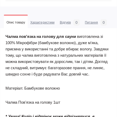
0
0
Опис товару
Характеристики
Відгуків
Питання
Чалма пов'язка на голову для сауни
виготовлена зі
100% Мікрофібри (бамбукове волокно), дуже м'яка,
приємна у використанні та добре вбирає вологу. Завдяки
тому, що чалма виготовлена з натуральних матеріалів її
можна використовувати як дорослим, так і дітям. Догляд
не складний, витримує багаторазове прання, не линяє,
швидко сохне і буде радувати Вас довгий час.
Матеріал: Бамбукове волокно
Чалма Пов'язка на голову 1шт
* Увага! Колір і відтінок може відрізнятися, в