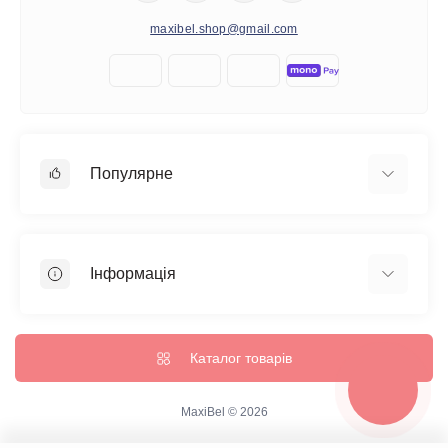
maxibel.shop@gmail.com
Популярне
Дитячі Іграшки
Килимки
Інформація
Ковдри/Подушки
Простирадла
Про нас
Рушники
Оплата та доставка
Каталог товарів
Халати
Повернення та обмін
Політика безпеки
MaxiBel © 2026
Умови використання