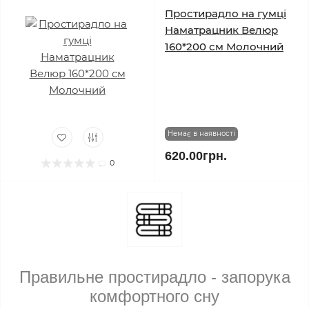
Простирадло на гумці
Наматрацник Велюр
160*200 см Молочний
Немає в наявності
620.00грн.
0
Правильн
е
простирадл
о
- запорука
комфортного сну