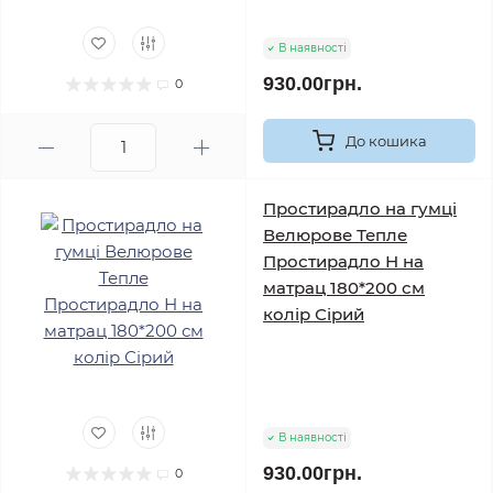
В наявності
930.00грн.
0
До кошика
Простирадло на гумці
Велюрове Тепле
Простирадло Н на
матрац 180*200 см
колір Сірий
В наявності
930.00грн.
0