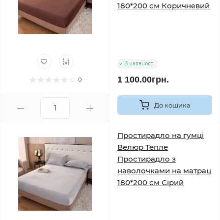
180*200 см Коричневий
В наявності
1 100.00грн.
0
До кошика
Простирадло на гумці
Велюр Тепле
Простирадло з
наволочками на матрац
180*200 см Сірий