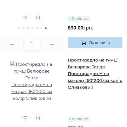
В наявності
890.00грн.
0
До кошика
Простирадло на гумці
Велюрове Тепле
Простирадло Н на
матрац 160*200 см колір
Оливковий
В наявності