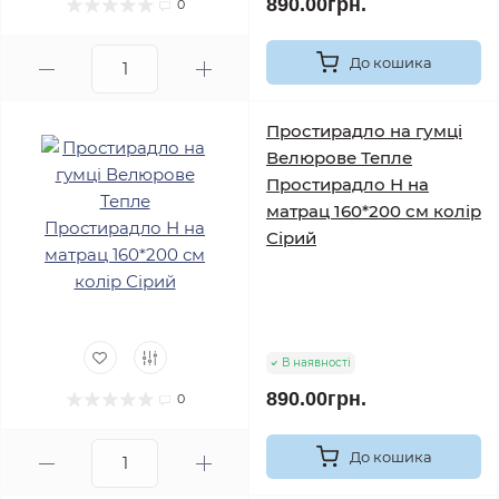
890.00грн.
0
До кошика
Простирадло на гумці
Велюрове Тепле
Простирадло Н на
матрац 160*200 см колір
Сірий
В наявності
890.00грн.
0
До кошика