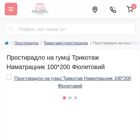
0
Простирадла
Трикотажні простирадла
Простирадло на гумці Тр
Простирадло на гумці Трикотаж
Наматрацник 100*200 Фіолетовий