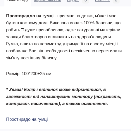
0
0
Опис товару
Характеристики
Відгуків
Питання
Простирадло на гумці
- приємне на дотик, м'яке і має
бути в кожному домі. Виконана вона з 100% бавовни, що
робить її дуже привабливою, адже натуральні матеріали
завжди благотворно впливають на здоров'я людини.
Гумка, вшита по периметру, утримує її на своєму місці і
позбавляє Вас від необхідності нескінченно перестилати
зім'яту постільну білизну.
Розмір: 100*200+25 см
* Увага! Колір і відтінок може відрізнятися, в
залежності від налаштувань монітору (яскравість,
контраст, насиченість), а також освітлення.
Простирадо на гумці