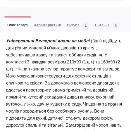
1
0
Опис товару
Характеристики
Відгуків
Питання
Універсальні Велюрові чохли на меблі
(3шт) підійдуть
для різних моделей м'яких диванів та крісел,
забезпечивши красу та захист оббивки сидіння. У
комплекті 3 накидки розміром 210х90 (1 шт) та 160х90 (2
шт). Ніжна тканина велюр гарантує комфорт та затишок.
Його можна використовувати для офісних стільців зі
спинкою та крісел. За допомогою велюрових дивандеків
вдасться перетворити вдома тримісний та двомісний,
прямий та кутовий складаний диван книжку, кухонний
куточок, ліжко, дачну кушетку в саду. Чищення та прання
чохлів проводиться без особливих зусиль. Вони
підходять для кухні, дитячої, стануть декором офісу,
дорослої спальні та вітальні. Багаторазовий чохол навіть